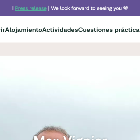
ℹ️
Press release
| We look forward to seeing you 🩵
ir
Alojamiento
Actividades
Cuestiones práctica