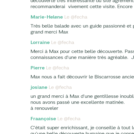
découverte très intéressante du site agrément
recommanderai vivement cette visite. Encore 
Marie-Helene
Le @fecha
Très belle balade avec un guide passionné et p
grand merci Max
Lorraine
Le @fecha
Merci à Max pour cette belle découverte. Passi
connaissances d'une manière très agréable. J'a
Pierre
Le @fecha
Max nous a fait découvrir le Biscarrosse ancien
josiane
Le @fecha
un grand merci à Max d'une gentillesse inoub
nous avons passé une excellente matinée.
à renouveler
Fraançoise
Le @fecha
C'était super enrichissant, je conseille à tout 
qu'une belle découverte humaine que je consei