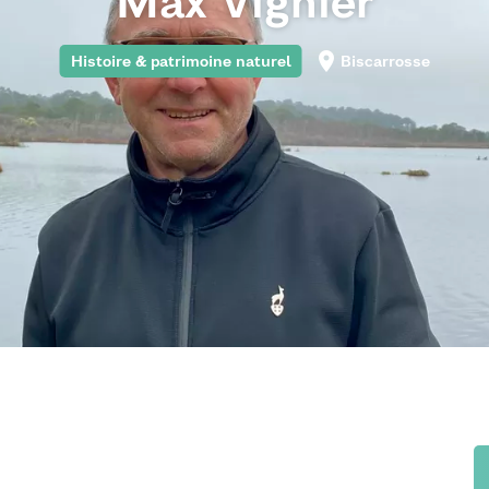
Max Vignier
Histoire & patrimoine naturel
Biscarrosse