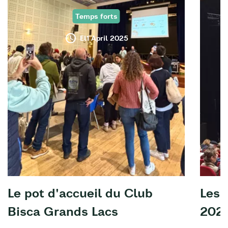
Temps forts
El1 April 2025
Le pot d'accueil du Club
Les 
Bisca Grands Lacs
202