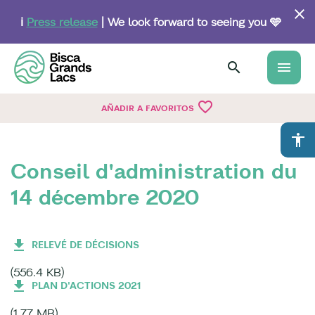
Skip
to
ℹ️
Press release
| We look forward to seeing you 🩵
main
content
menu
favorite_border
AÑADIR A FAVORITOS
accessibility
Conseil d'administration du
14 décembre 2020
RELEVÉ DE DÉCISIONS
(556.4 KB)
PLAN D'ACTIONS 2021
(1.77 MB)