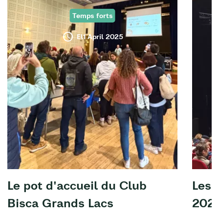
Temps forts
El1 April 2025
Le pot d'accueil du Club
Les 
Bisca Grands Lacs
202