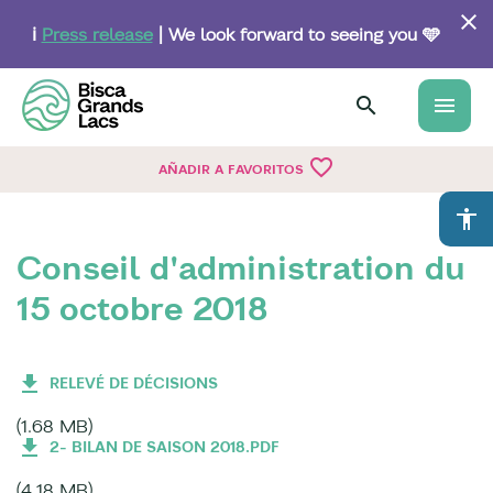
Skip
to
ℹ️
Press release
| We look forward to seeing you 🩵
main
content
menu
favorite_border
AÑADIR A FAVORITOS
accessibility
Conseil d'administration du
15 octobre 2018
RELEVÉ DE DÉCISIONS
(1.68 MB)
2- BILAN DE SAISON 2018.PDF
(4.18 MB)