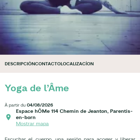
DESCRIPCIÓN
CONTACTO
LOCALIZACÍON
Yoga de l’Âme
À partir du
04/08/2026
Espace hÔMe 114 Chemin de Jeanton, Parentis-
en-born
Mostrar mapa
Escuchar el cuerpo, una sesión para acoger y liberar