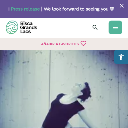
Skip
to
ℹ️
Press release
| We look forward to seeing you 🩵
main
content
menu
favorite_border
AÑADIR A FAVORITOS
accessibility