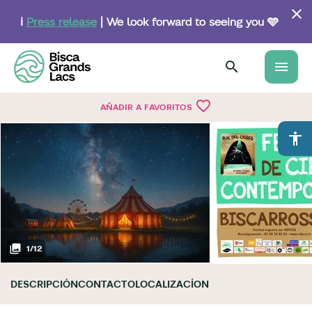
Skip
to
ℹ️
Press release
| We look forward to seeing you 🩵
main
content
menu
favorite_border
AÑADIR A FAVORITOS
accessibility
1
/
12
DESCRIPCIÓN
CONTACTO
LOCALIZACÍON