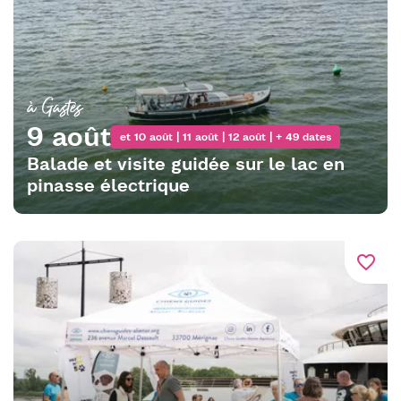
à Gastes
9 août
et 10 août | 11 août | 12 août | + 49 dates
Balade et visite guidée sur le lac en
pinasse électrique
favorite_border