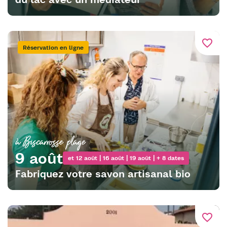
favorite_border
Réservation en ligne
à Biscarrosse plage
9 août
et 12 août | 16 août | 19 août | + 8 dates
Fabriquez votre savon artisanal bio
favorite_border