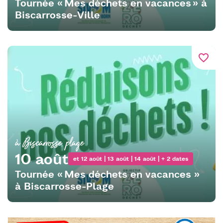
Tournée « Mes déchets en vacances » à
Biscarrosse-Ville
favorite_border
à Biscarrosse plage
10 août
et 12 août | 13 août | 14 août | + 2 dates
Tournée « Mes déchets en vacances »
à Biscarrosse-Plage