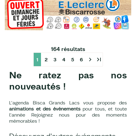
164 résultats
chevron_right
last_page
1
2
3
4
5
6
Ne ratez pas nos
nouveautés !
L'agenda Bisca Grands Lacs vous propose des
animations et des événements
pour tous, et toute
l'année Rejoignez nous pour des moments
mémorables !