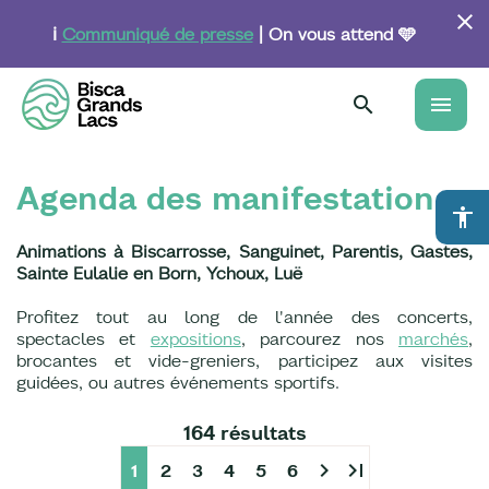
Aller
au
ℹ️
Communiqué de presse
| On vous attend 🩵
contenu
principal
menu
Agenda des manifestations
accessibility
Animations à Biscarrosse, Sanguinet, Parentis, Gastes,
Sainte Eulalie en Born, Ychoux, Luë
Profitez tout au long de l'année des concerts,
spectacles et
expositions
, parcourez nos
marchés
,
brocantes et vide-greniers, participez aux visites
guidées, ou autres événements sportifs.
164 résultats
chevron_right
last_page
1
2
3
4
5
6