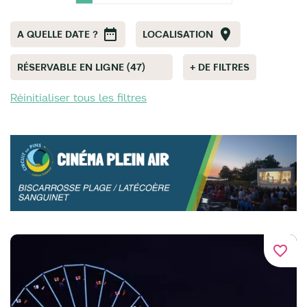
A QUELLE DATE ?
LOCALISATION
RÉSERVABLE EN LIGNE (47)
+ DE FILTRES
Réinitialiser tous les filtres
favorite_border