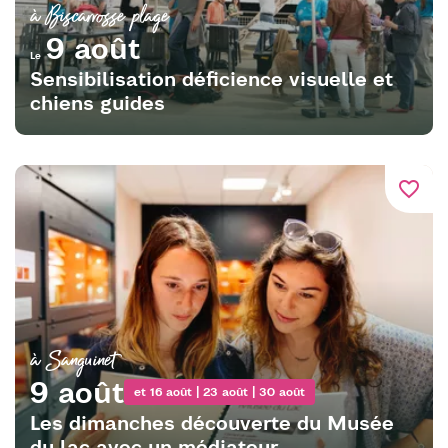
à Biscarrosse plage
9 août
Le
Sensibilisation déficience visuelle et
chiens guides
favorite_border
à Sanguinet
9 août
et 16 août | 23 août | 30 août
Les dimanches découverte du Musée
du lac avec un médiateur