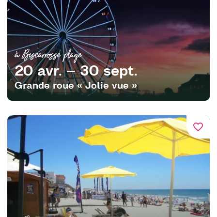
à Biscarrosse plage
20 avr. – 30 sept.
Grande roue « Jolie vue »
favorite_border