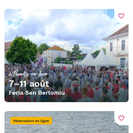
favorite_border
à Parentis-en-born
7–11 août
Feria Sen Bertomiu
favorite_border
Réservation en ligne