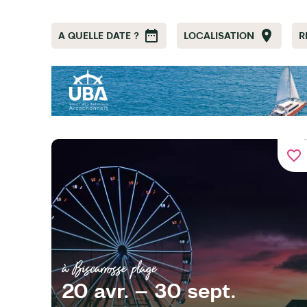
A QUELLE DATE ?
LOCALISATION
R
favorite_border
à Biscarrosse plage
20 avr. – 30 sept.