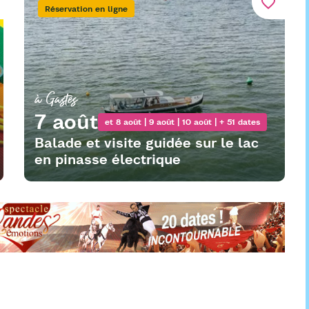
favorite_border
Réservation en ligne
à Gastes
7 août
et 8 août | 9 août | 10 août | + 51 dates
Balade et visite guidée sur le lac
en pinasse électrique