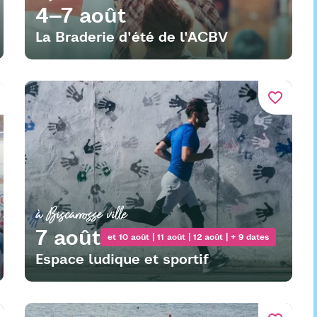
4–7 août
La Braderie d'été de l'ACBV
favorite_border
à Biscarrosse ville
7 août
et 10 août | 11 août | 12 août | + 9 dates
Espace ludique et sportif