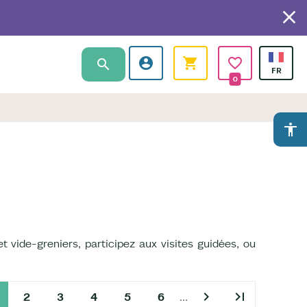
0
accessibility
et vide-greniers, participez aux visites guidées, ou
chevron_right
last_page
2
3
4
5
6
…