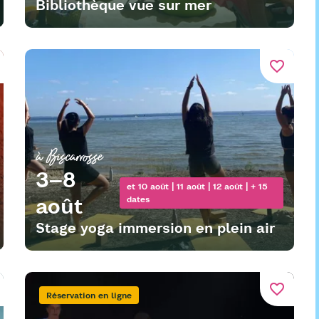
Bibliothèque vue sur mer
favorite_border
à Biscarrosse
3–8
et 10 août | 11 août | 12 août | + 15
août
dates
Stage yoga immersion en plein air
favorite_border
Réservation en ligne