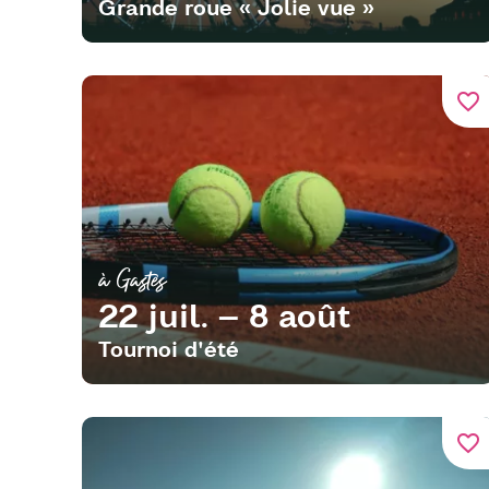
Grande roue « Jolie vue »
favorite_border
à Gastes
22 juil. – 8 août
Tournoi d'été
favorite_border