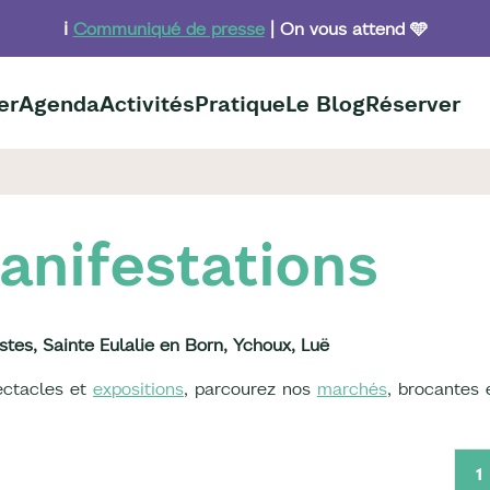
ℹ️
Communiqué de presse
| On vous attend 🩵
er
Agenda
Activités
Pratique
Le Blog
Réserver
anifestations
stes, Sainte Eulalie en Born, Ychoux, Luë
pectacles et
expositions
, parcourez nos
marchés
, brocantes 
1