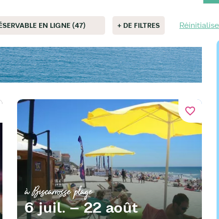
Réinitialise
ÉSERVABLE EN LIGNE (47)
+ DE FILTRES
favorite_border
à Biscarrosse plage
6 juil. – 22 août