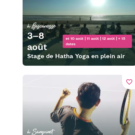
à Biscarrosse
3–8
et 10 août | 11 août | 12 août | + 15
août
dates
Stage de Hatha Yoga en plein air
favorite_border
à Sanguinet