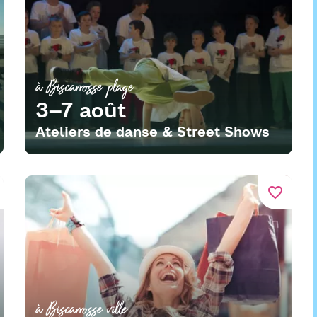
à Biscarrosse plage
3–7 août
Ateliers de danse & Street Shows
favorite_border
à Biscarrosse ville