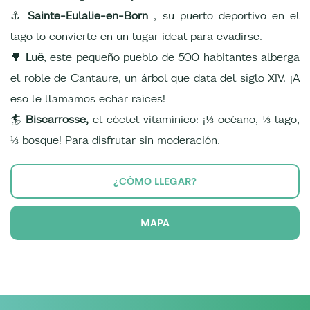
⚓
Sainte-Eulalie-en-Born
, su puerto deportivo en el
lago lo convierte en un lugar ideal para evadirse.
🌳
Luë
, este pequeño pueblo de 500 habitantes alberga
el roble de Cantaure, un árbol que data del siglo XIV. ¡A
eso le llamamos echar raíces!
🏄
Biscarrosse,
el cóctel vitamínico: ¡⅓ océano, ⅓ lago,
⅓ bosque! Para disfrutar sin moderación.
¿CÓMO LLEGAR?
MAPA