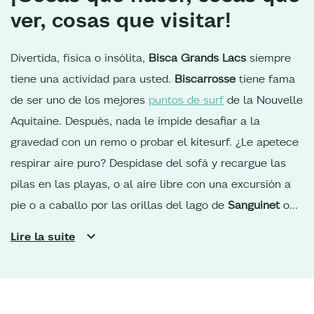
ver, cosas que visitar!
Divertida, física o insólita,
Bisca Grands Lacs
siempre
tiene una actividad para usted.
Biscarrosse
tiene fama
de ser uno de los mejores
puntos de surf
de la Nouvelle
Aquitaine. Después, nada le impide desafiar a la
gravedad con un remo o probar el kitesurf. ¿Le apetece
respirar aire puro? Despídase del sofá y recargue las
pilas en las playas, o al aire libre con una excursión a
pie o a caballo por las orillas del lago de
Sanguinet
o
de
Parentis,
en el bosque de las Landas de Gascuña. Si
Lire la suite
es un ciclista apasionado,
los carriles bici
son perfectos
para llegar al sur de la región, o subir hacia la
Duna del
Pilat
y los puertos ostrícolas de la bahía de
Arcachon.
Sus vacaciones en las Landas
son también la