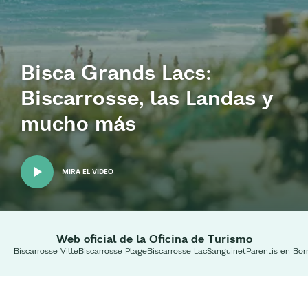
Bisca Grands Lacs:
Biscarrosse, las Landas y
mucho más
MIRA EL VIDEO
Web oficial de la Oficina de Turismo
Biscarrosse Ville
Biscarrosse Plage
Biscarrosse Lac
Sanguinet
Parentis en Bor