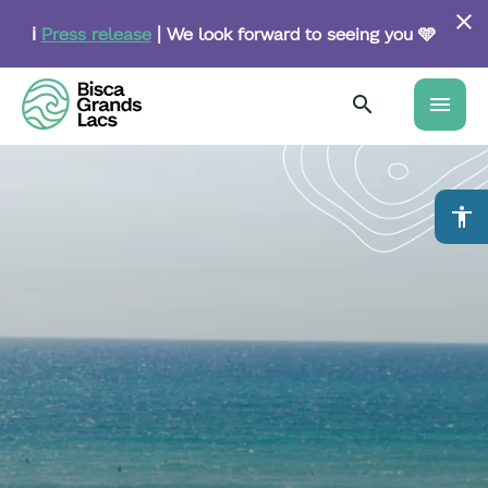
Skip
to
ℹ️
Press release
| We look forward to seeing you 🩵
main
content
menu
accessibility